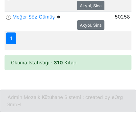
Akyol, Sina
Meğer Söz Gümüş
⇒
50258
Akyol, Sina
1
Okuma Istatistigi :
310
Kitap
:Admin
Mozaik Kütühane Sistemi : created by eOrg
GmbH