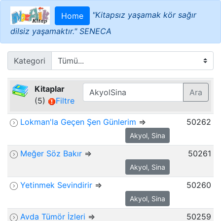
"Kitapsız yaşamak kör sağır
Home
dilsiz yaşamaktır." SENECA
Kategori
Kitaplar
Ara
(5)
Filtre
Lokman'la Geçen Şen Günlerim
⇒
50262
Akyol, Sina
Meğer Söz Bakır
⇒
50261
Akyol, Sina
Yetinmek Sevindirir
⇒
50260
Akyol, Sina
Avda Tümör İzleri
⇒
50259