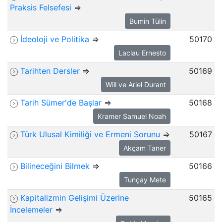
Praksis Felsefesi
⇒
Bumin Tülin
İdeoloji ve Politika
⇒
50170
Laclau Ernesto
Tarihten Dersler
⇒
50169
Will ve Ariel Durant
Tarih Sümer'de Başlar
⇒
50168
Kramer Samuel Noah
Türk Ulusal Kimiliği ve Ermeni Sorunu
⇒
50167
Akçam Taner
Bilineceğini Bilmek
⇒
50166
Tunçay Mete
Kapitalizmin Gelişimi Üzerine
50165
İncelemeler
⇒