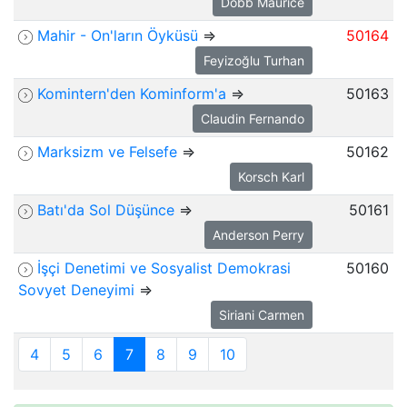
Dobb Maurice
Mahir - On'ların Öyküsü
⇒
50164
Feyizoğlu Turhan
Komintern'den Kominform'a
⇒
50163
Claudin Fernando
Marksizm ve Felsefe
⇒
50162
Korsch Karl
Batı'da Sol Düşünce
⇒
50161
Anderson Perry
İşçi Denetimi ve Sosyalist Demokrasi
50160
Sovyet Deneyimi
⇒
Siriani Carmen
4
5
6
7
8
9
10