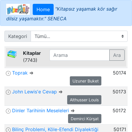
"Kitapsız yaşamak kör sağır
Home
dilsiz yaşamaktır." SENECA
Kategori
Kitaplar
Ara
(7743)
Toprak
⇒
50174
Uzuner Buket
John Lewis'e Cevap
⇒
50173
Althusser Louis
Dinler Tarihinin Meseleleri
⇒
50172
Demirci Kürşat
Bilinç Problemi, Köle-Efendi Diyalektiği
50171