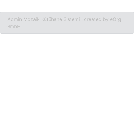
:Admin
Mozaik Kütühane Sistemi : created by eOrg
GmbH