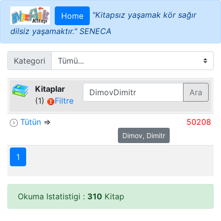
"Kitapsız yaşamak kör sağır
Home
dilsiz yaşamaktır." SENECA
Kategori
Kitaplar
Ara
(1)
Filtre
Tütün
⇒
50208
Dimov, Dimitr
1
Okuma Istatistigi :
310
Kitap